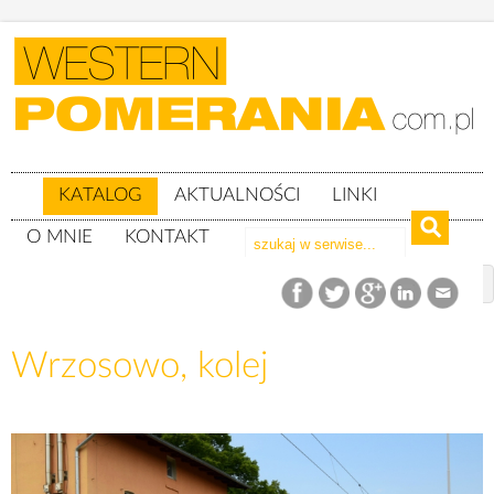
KATALOG
AKTUALNOŚCI
LINKI
O MNIE
KONTAKT
Katalog
woj. zachodniopomorskie
Powiat kołobrzeski
gm. Dygowo
Wrzosowo, kolej
Wrzosowo, kolej