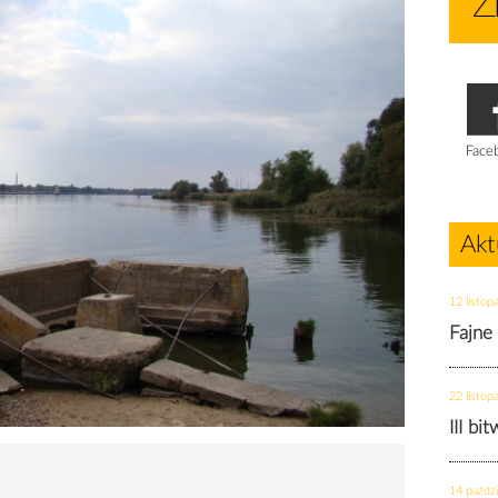
Face
Akt
12 listop
Fajne
22 listop
III bi
14 paździ