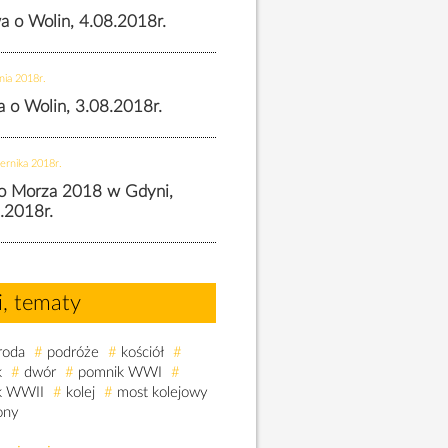
wa o Wolin, 4.08.2018r.
nia 2018r.
wa o Wolin, 3.08.2018r.
ernika 2018r.
o Morza 2018 w Gdyni,
.2018r.
i, tematy
roda
#
podróże
#
kościół
#
k
#
dwór
#
pomnik WWI
#
k WWII
#
kolej
#
most kolejowy
ony