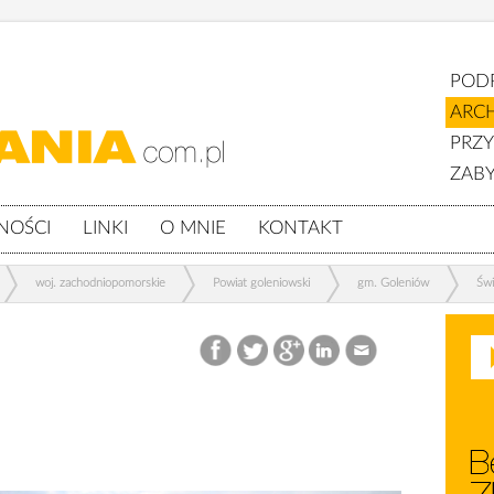
POD
ARC
PRZ
ZABY
NOŚCI
LINKI
O MNIE
KONTAKT
woj. zachodniopomorskie
Powiat goleniowski
gm. Goleniów
Świ