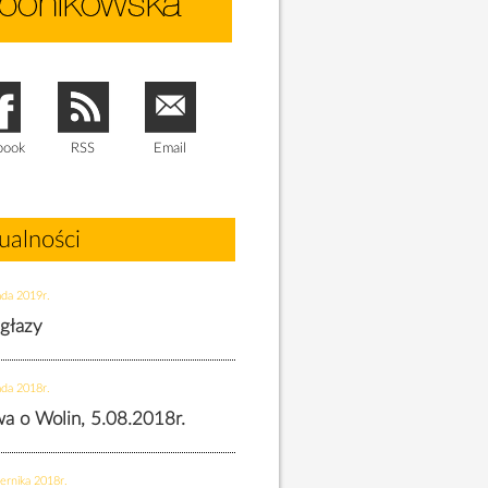
book
RSS
Email
ualności
ada 2019r.
 głazy
ada 2018r.
twa o Wolin, 5.08.2018r.
ernika 2018r.