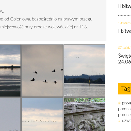
II bit
ów.
ód od Goleniowa,
bezpośrednio na prawym brzegu
10 wrześ
ia miejscowość przy drodze wojewódzkiej nr 113.
I bit
07 paździ
Święt
24.06
Tag
#
przy
pomni
pomni
#
dzw