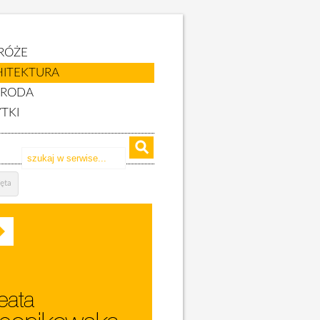
RÓŻE
HITEKTURA
YRODA
TKI
ęta