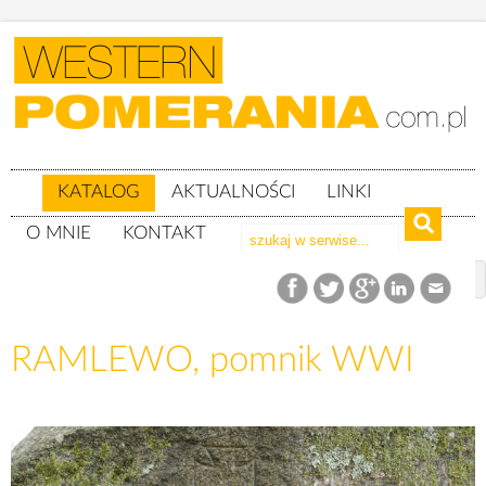
KATALOG
AKTUALNOŚCI
LINKI
O MNIE
KONTAKT
Katalog
woj. zachodniopomorskie
Powiat kołobrzeski
gm. Gościno
RAMLEWO, pomnik WWI
RAMLEWO, pomnik WWI