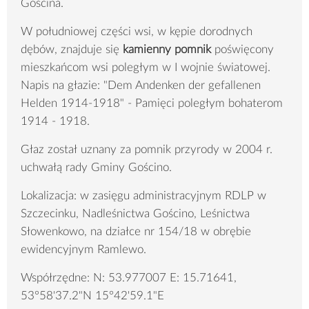
Gościna.
W południowej części wsi, w kępie dorodnych
dębów, znajduje się
kamienny pomnik
poświęcony
mieszkańcom wsi poległym w I wojnie światowej.
Napis na głazie: "Dem Andenken der gefallenen
Helden 1914-1918" - Pamięci poległym bohaterom
1914 - 1918.
Głaz został uznany za pomnik przyrody w 2004 r.
uchwałą rady Gminy Gościno.
Lokalizacja: w zasięgu administracyjnym RDLP w
Szczecinku, Nadleśnictwa Gościno, Leśnictwa
Słowenkowo, na działce nr 154/18 w obrębie
ewidencyjnym Ramlewo.
Współrzędne: N: 53.977007 E: 15.71641,
53°58'37.2"N 15°42'59.1"E