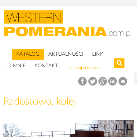
KATALOG
AKTUALNOŚCI
LINKI
O MNIE
KONTAKT
Katalog
woj. zachodniopomorskie
Powiat szczecinecki
gm. Grzmiąca
Radostowo, kolej
Radostowo, kolej