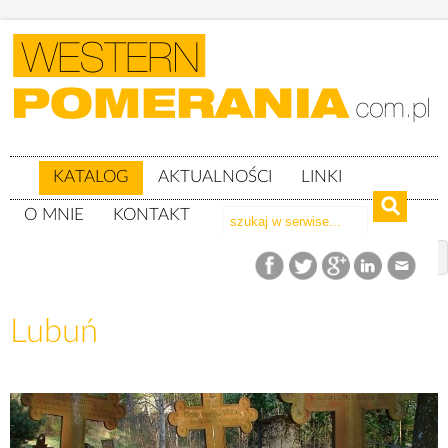
KATALOG
AKTUALNOŚCI
LINKI
O MNIE
KONTAKT
Katalog
woj. pomorskie
powiat słupski
gm. Kobylnica
Lubuń
Lubuń