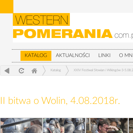
KATALOG
AKTUALNOŚCI
LINKI
O MN
Katalog
XXIV Festiwal Słowian i Wikingów 3-5.08.
II bitwa o Wolin, 4.08.2018r.