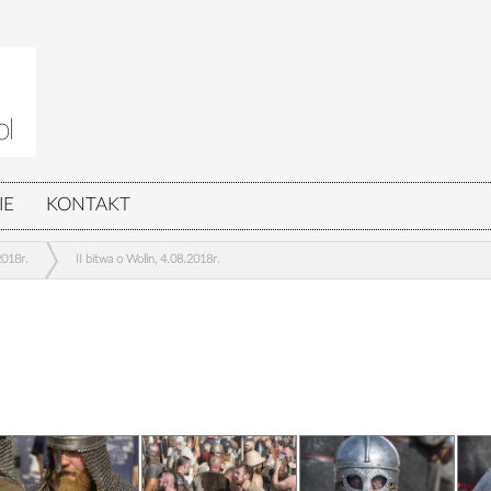
IE
KONTAKT
2018r.
II bitwa o Wolin, 4.08.2018r.