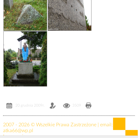
20 grudnia 2009r.
3509
2007 - 2026 © Wszelkie Prawa Zastrzeżone | email:
atka66@wp.pl
Logowanie »