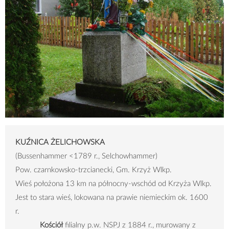
KUŹNICA ŻELICHOWSKA
(Bussenhammer <1789 r., Selchowhammer)
Pow. czarnkowsko-trzcianecki, Gm. Krzyż Wlkp.
Wieś położona 13 km na północny-wschód od Krzyża Wlkp.
Jest to stara wieś, lokowana na prawie niemieckim ok. 1600
r.
Kościół
filialny p.w. NSPJ z 1884 r., murowany z