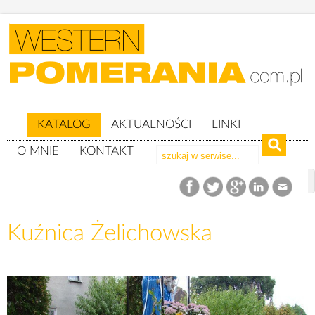
KATALOG
AKTUALNOŚCI
LINKI
O MNIE
KONTAKT
Katalog
woj. wielkopolskie
powiat czarnkowsko-trzcianecki
gm. Krzyż Wlkp
Kuźnica Żelichowska
Kuźnica Żelichowska