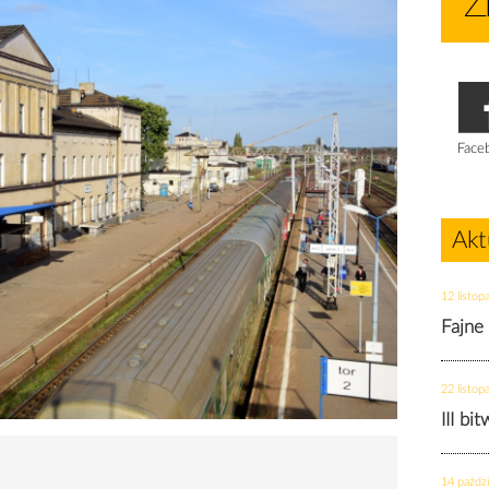
Face
Akt
12 listop
Fajne
22 listop
III bi
14 paździ