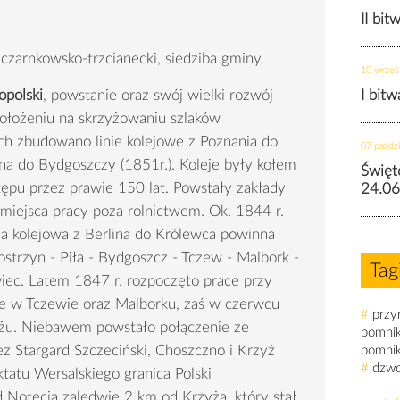
II bit
 czarnkowsko-trzcianecki, siedziba gminy.
10 wrześ
opolski
, powstanie oraz swój wielki rozwój
I bit
ołożeniu na skrzyżowaniu szlaków
ch zbudowano linie kolejowe z Poznania do
07 paździ
lina do Bydgoszczy (1851r.). Koleje były kołem
Święt
pu przez prawie 150 lat. Powstały zakłady
24.06
 miejsca pracy poza rolnictwem. Ok. 1844 r.
ia kolejowa z Berlina do Królewca powinna
Kostrzyn - Piła - Bydgoszcz - Tczew - Malbork -
Tag
wiec. Latem 1847 r. rozpoczęto prace przy
e w Tczewie oraz Malborku, zaś w czerwcu
#
przy
żu. Niebawem powstało połączenie ze
pomni
z Stargard Szczeciński, Choszczno i Krzyż
pomni
#
dzw
tatu Wersalskiego granica Polski
 Notecią zaledwie 2 km od Krzyża, który stał