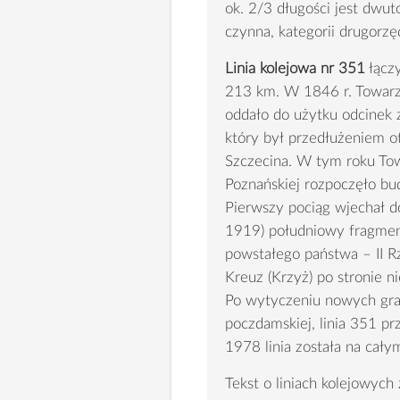
ok. 2/3 długości jest dwuto
czynna, kategorii drugorzę
Linia kolejowa nr 351
łączy
213 km. W 1846 r. Towarzy
oddało do użytku odcinek 
który był przedłużeniem otw
Szczecina. W tym roku Tow
Poznańskiej rozpoczęło bu
Pierwszy pociąg wjechał d
1919) południowy fragment
powstałego państwa – II Rz
Kreuz (Krzyż) po stronie ni
Po wytyczeniu nowych gran
poczdamskiej, linia 351 p
1978 linia została na cały
Tekst o liniach kolejowych