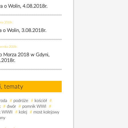
wa o Wolin, 4.08.2018r.
nia 2018r.
wa o Wolin, 3.08.2018r.
ernika 2018r.
o Morza 2018 w Gdyni,
.2018r.
i, tematy
roda
#
podróże
#
kościół
#
k
#
dwór
#
pomnik WWI
#
k WWII
#
kolej
#
most kolejowy
ony