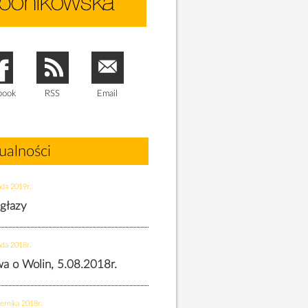
book
RSS
Email
ualności
ada 2019r.
 głazy
ada 2018r.
twa o Wolin, 5.08.2018r.
ernika 2018r.