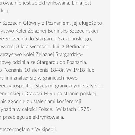
rowa, nie jest zelektryfikowana. Linia jest
dnej.
 Szczecin Główny z Poznaniem, jej długość to
stwo Kolei Żelaznej Berlińsko-Szczecińskiej
ze Szczecina do Stargardu Szczecińskiego,
artej 3 lata wcześniej linii z Berlina do
arzystwo Kolei Żelaznej Stargardzko-
dowę odcinka ze Stargardu do Poznania.
o Poznania 10 sierpnia 1848r. W 1918 (lub
 linii znalazł się w granicach nowo
eczypospolitej. Stacjami granicznymi stały się:
emieckiej i Drawski Młyn po stronie polskiej.
ic zgodnie z ustaleniami konferencji
rzypadła w całości Polsce. W latach 1975-
m przebiegu zelektryfikowana.
 zaczerpnęłam z Wikipedii.