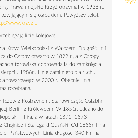
czytaj
czną. Prawa miejskie Krzyż otrzymał w 1936 r.,
 rozwijającym się ośrodkiem. Powyższy tekst
tp://www.krzyz.pl
.
rzebiegają linie kolejowe:
ła Krzyż Wielkopolski z Wałczem. Długość linii
yża do Człopy otwarto w 1899 r., a z Człopy
dacja torowiska doprowadziła do zamknięcia
ierpniu 1988r.. Linię zamknięto dla ruchu
dla towarowego w 2000 r.. Obecnie linia
raz rozebrana.
y Tczew z Kostrzynem. Stanowi część Ostabhn
czącej Berlin z Królewcem. W 1851r. oddano do
kopolski – Piła, a w latach 1871–1873
 Chojnice i Starogard Gdański. Od 1888r. linia
Kolei Państwowych. Linia długości 340 km na