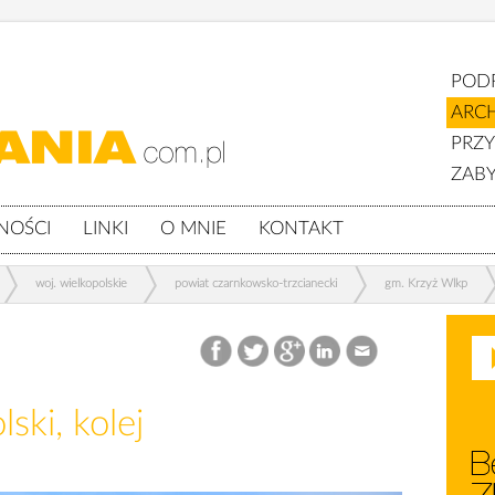
POD
ARC
PRZ
ZABY
NOŚCI
LINKI
O MNIE
KONTAKT
woj. wielkopolskie
powiat czarnkowsko-trzcianecki
gm. Krzyż Wlkp
ski, kolej