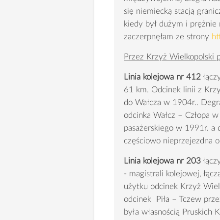
się niemiecką stacją grani
kiedy był dużym i prężnie
zaczerpnęłam ze strony
ht
Przez Krzyż Wielkopolski p
Linia kolejowa nr 412
łączy
61 km. Odcinek linii z Krz
do Wałcza w 1904r.. Degra
odcinka Wałcz – Człopa w s
pasażerskiego w 1991r. a 
częściowo nieprzejezdna o
Linia kolejowa nr 203
łącz
- magistrali kolejowej, łą
użytku odcinek Krzyż Wiel
odcinek Piła – Tczew przez
była własnością Pruskich 