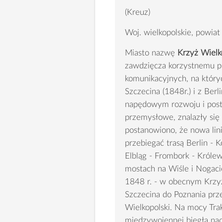
(Kreuz)
Woj. wielkopolskie, powiat
Miasto nazwę
Krzyż Wielk
zawdzięcza korzystnemu p
komunikacyjnych, na który
Szczecina (1848r.) i z Ber
napędowym rozwoju i postę
przemysłowe, znalazły się
postanowiono, że nowa lin
przebiegać trasą Berlin - 
Elbląg - Frombork - Króle
mostach na Wiśle i Nogaci
1848 r. - w obecnym Krzy
Szczecina do Poznania prze
Wielkopolski. Na mocy Trak
międzywojennej biegła nad