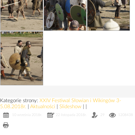
Kategorie strony:
XXIV Festiwal Słowian i Wikingów 3-
5.08.2018r.
|
Aktualności
|
Slideshow
|
|
10 września 2018r.
22 listopada 2018r.
29
1208438