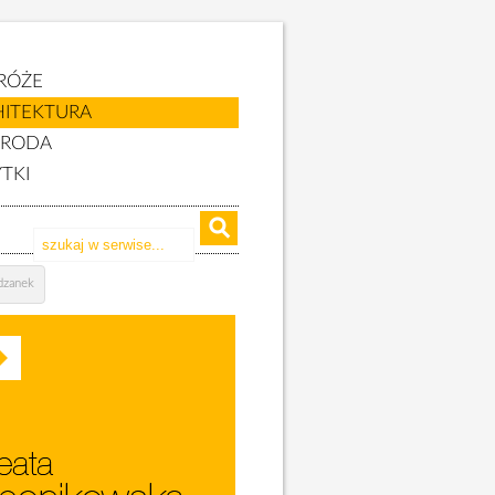
RÓŻE
HITEKTURA
YRODA
TKI
dzanek