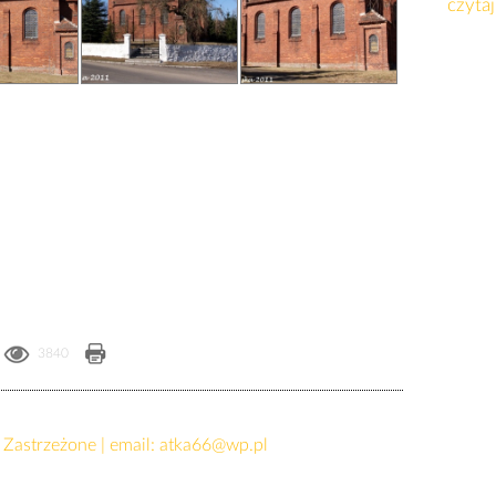
czytaj
3840
Zastrzeżone | email:
atka66@wp.pl