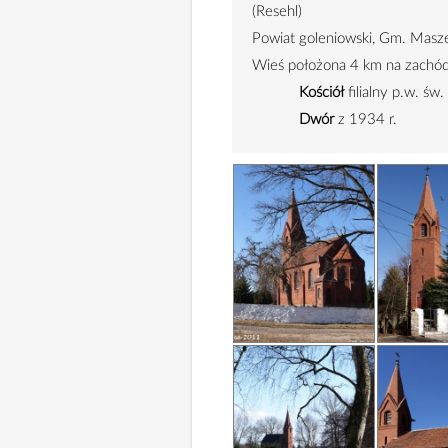
(Resehl)
Powiat goleniowski, Gm. Masz
Wieś położona
4 km
na zachó
Kościół
filialny p.w. św.
Dwór
z 1934 r.