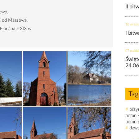
II bit
ewo.
d od Maszewa.
10 wrześ
 Floriana z XIX w.
I bit
07 paździ
Święt
24.06
Tag
#
przy
pomni
pomni
#
dzw