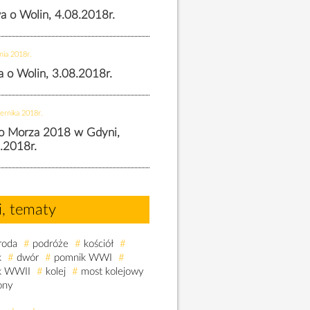
wa o Wolin, 4.08.2018r.
nia 2018r.
wa o Wolin, 3.08.2018r.
ernika 2018r.
o Morza 2018 w Gdyni,
.2018r.
i, tematy
roda
#
podróże
#
kościół
#
k
#
dwór
#
pomnik WWI
#
k WWII
#
kolej
#
most kolejowy
ony