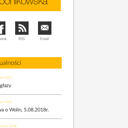
book
RSS
Email
ualności
ada 2019r.
 głazy
ada 2018r.
twa o Wolin, 5.08.2018r.
ernika 2018r.