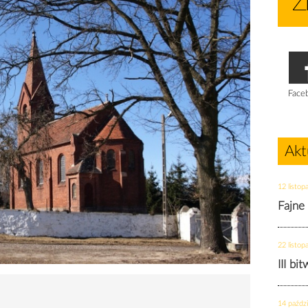
Face
Akt
12 listop
Fajne
22 listop
III bi
14 paździ