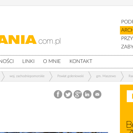
POD
ARC
PRZ
ZABY
NOŚCI
LINKI
O MNIE
KONTAKT
woj. zachodniopomorskie
Powiat goleniowski
gm. Maszewo
Ra