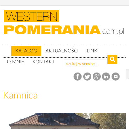
KATALOG
AKTUALNOŚCI
LINKI
O MNIE
KONTAKT
Katalog
woj. pomorskie
powiat bytowski
gm. Miastko
Kamnica
Kamnica