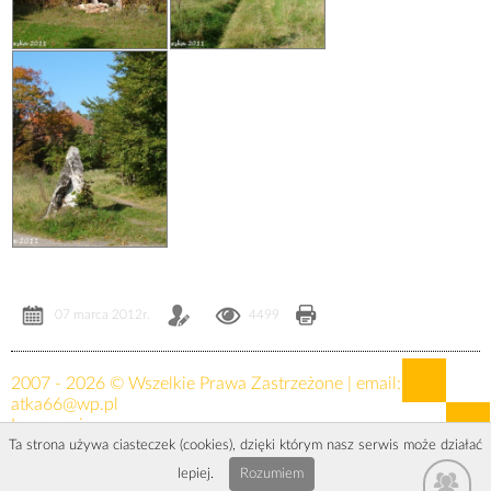
07 marca 2012r.
4499
2007 - 2026 © Wszelkie Prawa Zastrzeżone | email:
atka66@wp.pl
Logowanie »
Ta strona używa ciasteczek (cookies), dzięki którym nasz serwis może działać
Array ( [status] => 1 )
lepiej.
Rozumiem