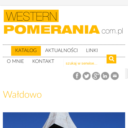
KATALOG
AKTUALNOŚCI
LINKI
O MNIE
KONTAKT
Katalog
woj. pomorskie
powiat bytowski
gm. Miastko
Wałdowo
Wałdowo