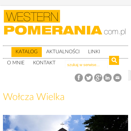
KATALOG
AKTUALNOŚCI
LINKI
O MNIE
KONTAKT
Katalog
woj. pomorskie
powiat bytowski
gm. Miastko
Wołcza Wielka
Wołcza Wielka