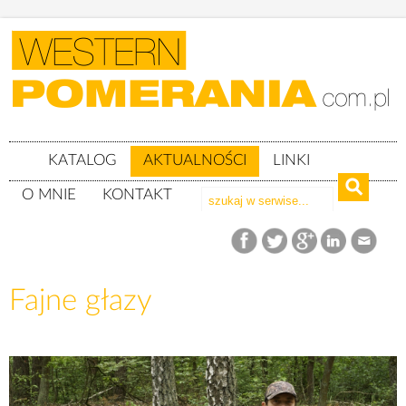
KATALOG
AKTUALNOŚCI
LINKI
O MNIE
KONTAKT
Aktualności
Fajne głazy
Fajne głazy