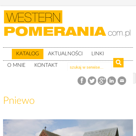
KATALOG
AKTUALNOŚCI
LINKI
O MNIE
KONTAKT
Katalog
woj. zachodniopomorskie
Powiat gryficki
gm. Płoty
Pniewo
Pniewo