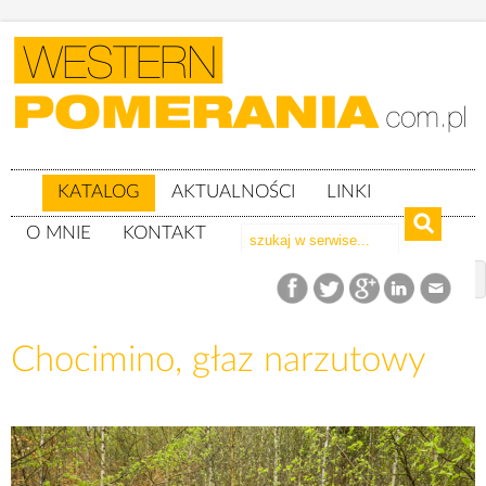
KATALOG
AKTUALNOŚCI
LINKI
O MNIE
KONTAKT
Katalog
woj. zachodniopomorskie
Powiat koszaliński
gm. Polanów
Chocimino, głaz narzutowy
Chocimino, głaz narzutowy