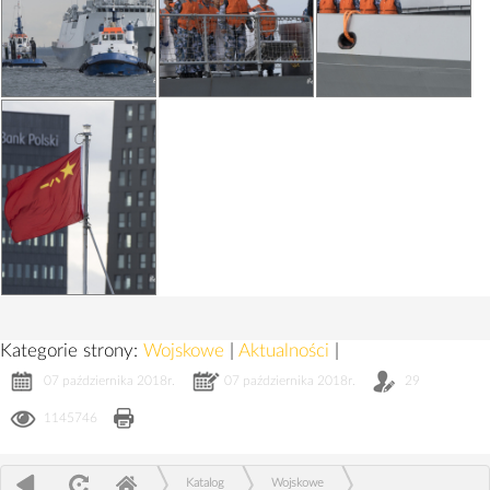
Kategorie strony:
Wojskowe
|
Aktualności
|
07 października 2018r.
07 października 2018r.
29
1145746
Katalog
Wojskowe