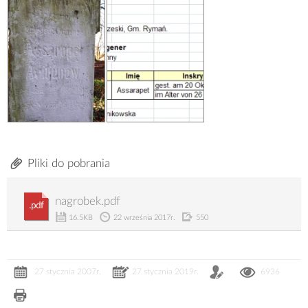
Pliki do pobrania
nagrobek.pdf
.pdf
16.5KB
22 września 2017r.
550
27 stycznia 2007r.
27 stycznia 2019r.
6936