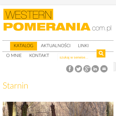
KATALOG
AKTUALNOŚCI
LINKI
O MNIE
KONTAKT
Katalog
woj. zachodniopomorskie
Powiat kołobrzeski
gm. Rymań
Starnin
Starnin