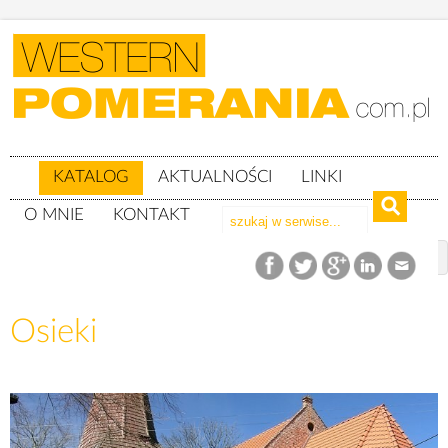
KATALOG
AKTUALNOŚCI
LINKI
O MNIE
KONTAKT
Katalog
woj. zachodniopomorskie
Powiat koszaliński
gm. Sianów
Osieki
Osieki