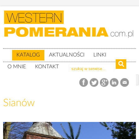
KATALOG
AKTUALNOŚCI
LINKI
O MNIE
KONTAKT
Katalog
woj. zachodniopomorskie
Powiat koszaliński
gm. Sianów
Sianów
Sianów