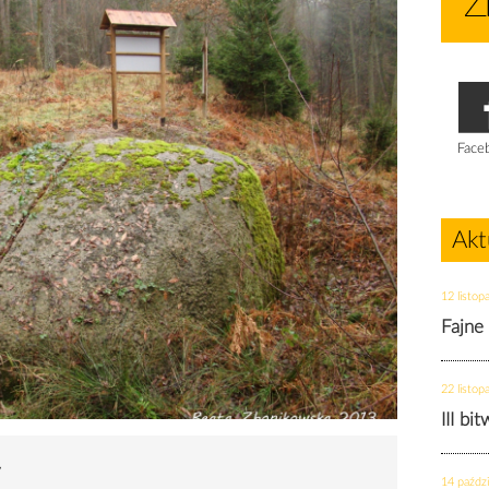
Face
Akt
12 listop
Fajne
22 listop
III bi
y
14 paździ