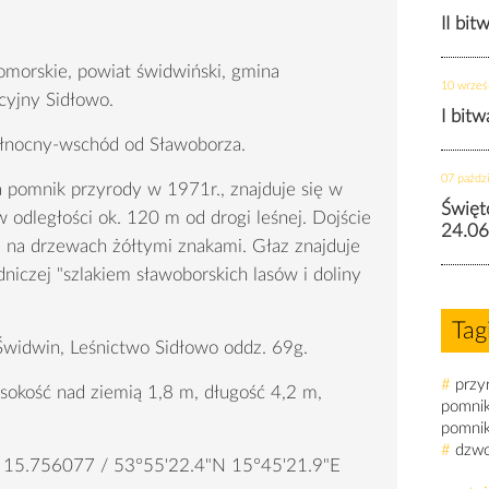
II bit
orskie, powiat świdwiński, gmina
10 wrześ
ncyjny Sidłowo.
I bit
ółnocny-wschód od Sławoborza.
07 paździ
a pomnik przyrody w 1971r., znajduje się w
Święt
w odległości ok. 120 m od drogi leśnej. Dojście
24.06
 na drzewach żółtymi znakami. Głaz znajduje
odniczej "szlakiem sławoborskich lasów i doliny
Tag
 Świdwin, Leśnictwo Sidłowo oddz. 69g.
#
przy
okość nad ziemią 1,8 m, długość 4,2 m,
pomni
pomni
#
dzw
15.756077 / 53°55'22.4"N 15°45'21.9"E