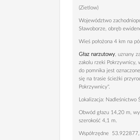
(Zietlow)
Województwo zachodniopom
Sławoborze, obręb ewide
Wieś położona 4 km na p
Głaz narzutowy
, uznany z
zakolu rzeki Pokrzywnicy, 
do pomnika jest oznaczone
się na trasie ścieżki przyr
Pokrzywnicy".
Lokalizacja: Nadleśnictwo
Obwód głazu 14,20 m, wys
szerokość 4,1 m.
Współrzędne 53.922877, 