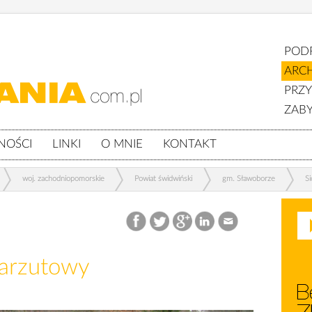
POD
ARC
PRZ
ZABY
NOŚCI
LINKI
O MNIE
KONTAKT
woj. zachodniopomorskie
Powiat świdwiński
gm. Sławoborze
Si
narzutowy