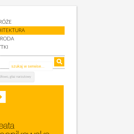
RÓŻE
HITEKTURA
YRODA
TKI
dłowo, głaz narzutowy