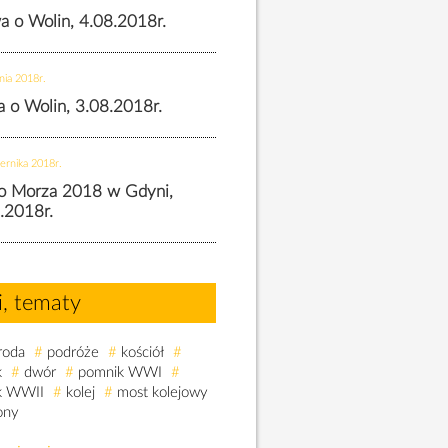
wa o Wolin, 4.08.2018r.
nia 2018r.
wa o Wolin, 3.08.2018r.
ernika 2018r.
o Morza 2018 w Gdyni,
.2018r.
i, tematy
roda
#
podróże
#
kościół
#
k
#
dwór
#
pomnik WWI
#
k WWII
#
kolej
#
most kolejowy
ony