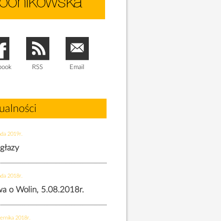
book
RSS
Email
ualności
ada 2019r.
 głazy
ada 2018r.
twa o Wolin, 5.08.2018r.
ernika 2018r.