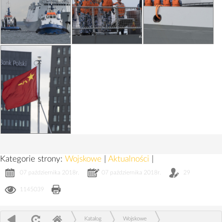
Kategorie strony:
Wojskowe
|
Aktualności
|
07 października 2018r.
07 października 2018r.
29
1145039
Katalog
Wojskowe