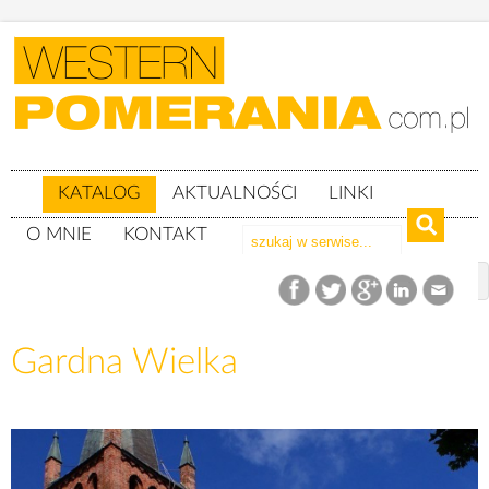
KATALOG
AKTUALNOŚCI
LINKI
O MNIE
KONTAKT
Katalog
woj. pomorskie
powiat słupski
gm. Smołdzino
Gardna Wielka
Gardna Wielka