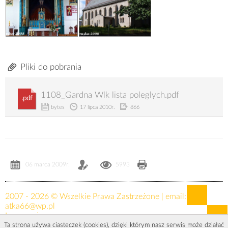
Pliki do pobrania
1108_Gardna Wlk lista poleglych.pdf
.pdf
bytes
17 lipca 2010r.
866
06 marca 2009r.
5993
2007 - 2026 © Wszelkie Prawa Zastrzeżone | email:
atka66@wp.pl
Logowanie »
Ta strona używa ciasteczek (cookies), dzięki którym nasz serwis może działać