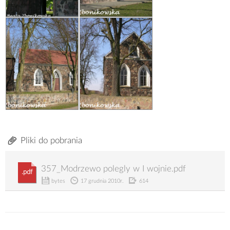
Pliki do pobrania
357_Modrzewo polegly w I wojnie.pdf
.pdf
bytes
17 grudnia 2010r.
614