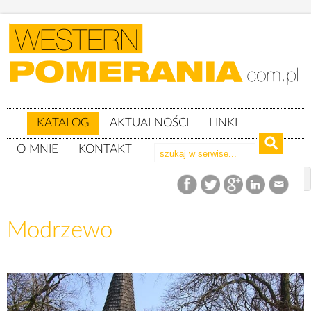
KATALOG
AKTUALNOŚCI
LINKI
O MNIE
KONTAKT
Katalog
woj. zachodniopomorskie
Powiat stargardzki
gm. Suchań
Modrzewo
Modrzewo