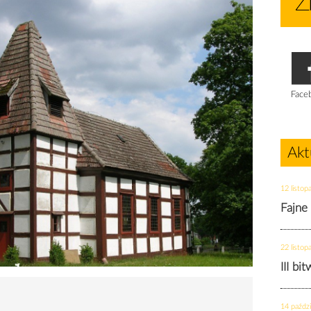
Face
Akt
12 listop
Fajne
22 listop
III bi
14 paździ