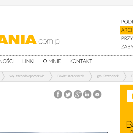
POD
ARC
PRZ
ZABY
NOŚCI
LINKI
O MNIE
KONTAKT
woj. zachodniopomorskie
Powiat szczecinecki
gm. Szczecinek
D