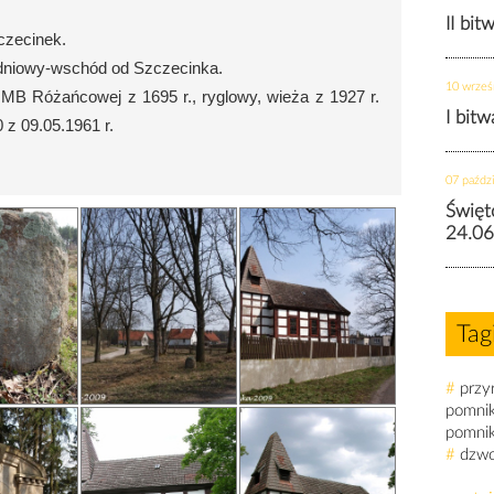
II bit
czecinek.
dniowy-wschód od Szczecinka.
10 wrześ
w. MB Różańcowej z 1695 r., ryglowy, wieża z 1927 r.
I bit
 z 09.05.1961 r.
07 paździ
Święt
24.06
Tag
#
przy
pomni
pomni
#
dzw