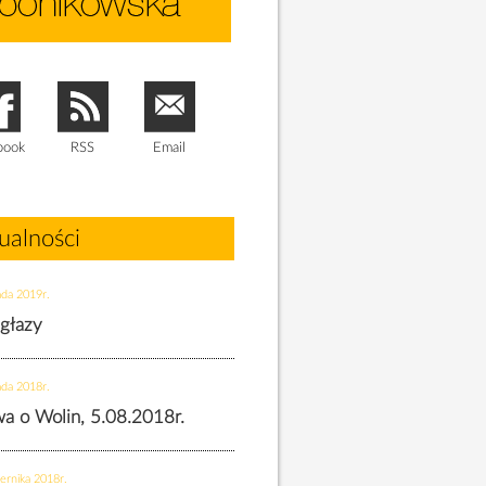
book
RSS
Email
ualności
ada 2019r.
 głazy
ada 2018r.
twa o Wolin, 5.08.2018r.
ernika 2018r.