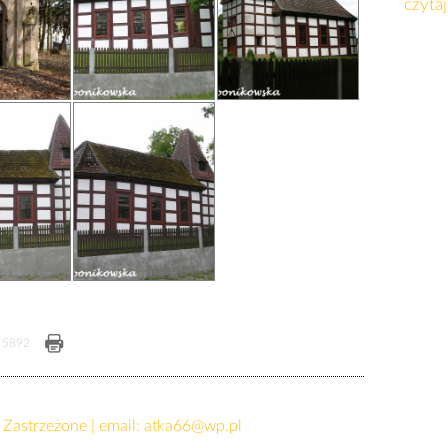
czytaj
5892
Zastrzeżone | email:
atka66@wp.pl