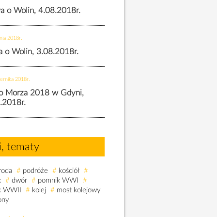
wa o Wolin, 4.08.2018r.
nia 2018r.
wa o Wolin, 3.08.2018r.
ernika 2018r.
o Morza 2018 w Gdyni,
.2018r.
i, tematy
roda
#
podróże
#
kościół
#
k
#
dwór
#
pomnik WWI
#
k WWII
#
kolej
#
most kolejowy
ony