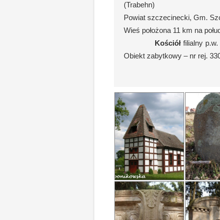
(Trabehn)
Powiat szczecinecki, Gm. Sz
Wieś położona 11 km na połu
Kościół
filialny p.
Obiekt zabytkowy – nr rej. 330