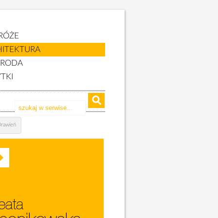
RÓŻE
HITEKTURA
YRODA
TKI
rawień