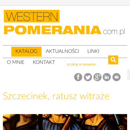
KATALOG
AKTUALNOŚCI
LINKI
O MNIE
KONTAKT
Katalog
woj. zachodniopomorskie
Powiat szczecinecki
gm. Szczecinek
Szczecinek, ratusz witraże
Szczecinek, ratusz witraże