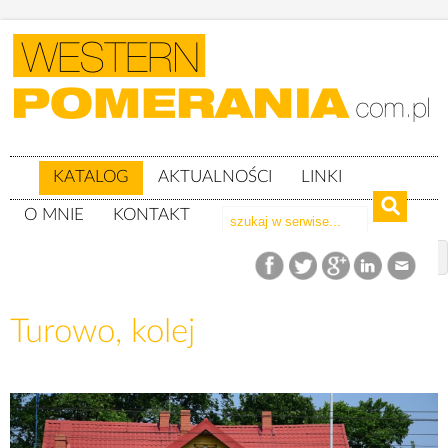
KATALOG
AKTUALNOŚCI
LINKI
O MNIE
KONTAKT
Katalog
woj. zachodniopomorskie
Powiat szczecinecki
gm. Szczecinek
Turowo, kolej
Turowo, kolej