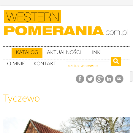
KATALOG
AKTUALNOŚCI
LINKI
O MNIE
KONTAKT
Katalog
woj. zachodniopomorskie
Powiat białogardzki
gm. Tychowo
Tyczewo
Tyczewo