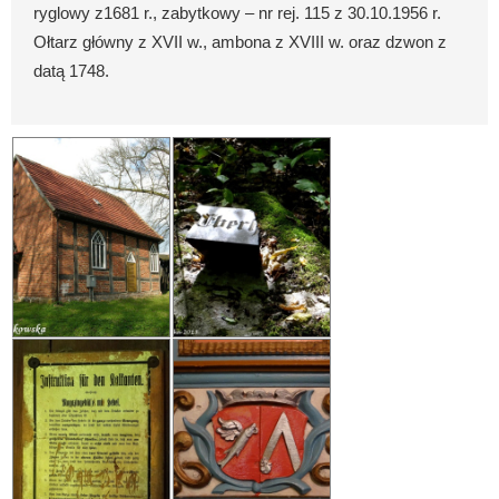
ryglowy
z1681 r.
, zabytkowy – nr rej. 115 z 30.10.1956 r.
Ołtarz główny z XVII w., ambona z XVIII w. oraz dzwon z
datą 1748.