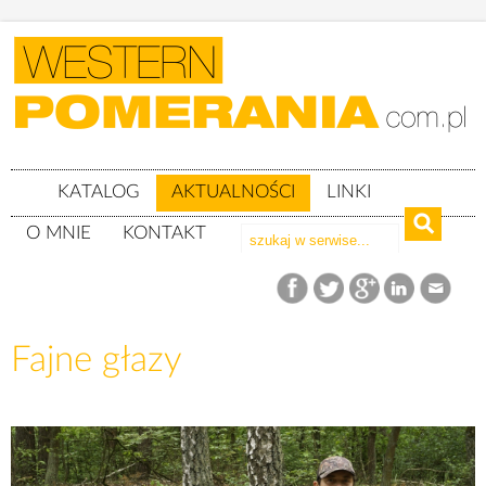
KATALOG
AKTUALNOŚCI
LINKI
O MNIE
KONTAKT
Aktualności
Fajne głazy
Fajne głazy