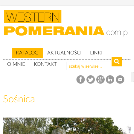
KATALOG
AKTUALNOŚCI
LINKI
O MNIE
KONTAKT
Katalog
woj. zachodniopomorskie
Powiat drawski
gm. Wierzchowo
Sośnica
Sośnica