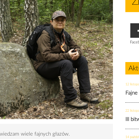
Face
Akt
12 listop
Fajne
22 listop
III bi
wiedzam wiele fajnych głazów.
14 paździ