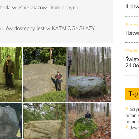
II bit
 będą właśnie głazów i kamiennych
10 wrześ
tykułów dostępny jest w KATALOG>GŁAZY.
I bit
07 paździ
Święt
24.06
Tag
#
przy
pomni
pomni
#
dzw