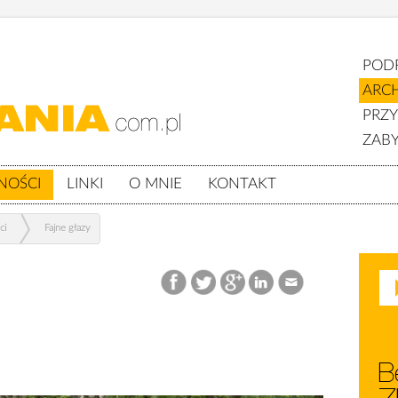
POD
ARC
PRZ
ZABY
NOŚCI
LINKI
O MNIE
KONTAKT
ci
Fajne głazy