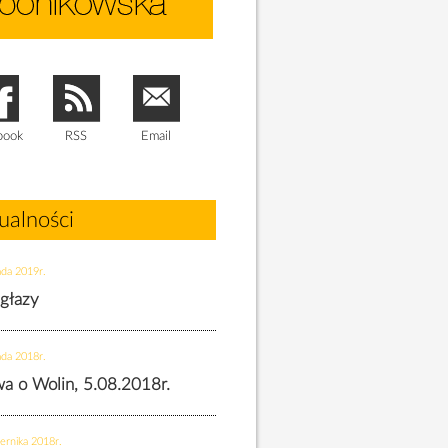
book
RSS
Email
ualności
ada 2019r.
 głazy
ada 2018r.
twa o Wolin, 5.08.2018r.
ernika 2018r.