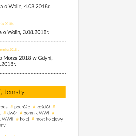
wa o Wolin, 4.08.2018r.
nia 2018r.
wa o Wolin, 3.08.2018r.
ernika 2018r.
o Morza 2018 w Gdyni,
.2018r.
i, tematy
roda
#
podróże
#
kościół
#
k
#
dwór
#
pomnik WWI
#
k WWII
#
kolej
#
most kolejowy
ony