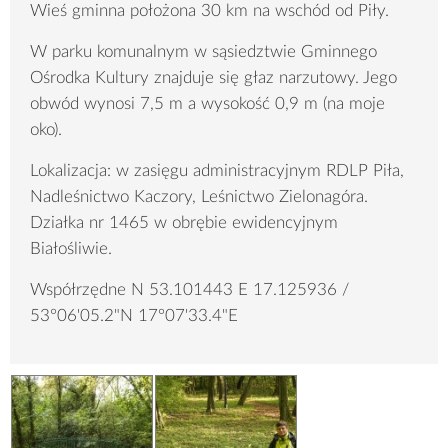
Wieś gminna położona 30 km na wschód od Piły.
W parku komunalnym w sąsiedztwie Gminnego
Ośrodka Kultury znajduje się głaz narzutowy. Jego
obwód wynosi 7,5 m a wysokość 0,9 m (na moje
oko).
Lokalizacja: w zasięgu administracyjnym RDLP Piła,
Nadleśnictwo Kaczory, Leśnictwo Zielonagóra.
Działka nr 1465 w obrębie ewidencyjnym
Białośliwie.
Współrzędne N 53.101443 E 17.125936 /
53°06'05.2"N 17°07'33.4"E