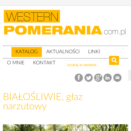
KATALOG
AKTUALNOŚCI
LINKI
O MNIE
KONTAKT
Katalog
woj. wielkopolskie
powiat pilski
Gm. Białośliwie
BIAŁOŚLIWIE, głaz narzutowy
BIAŁOŚLIWIE, głaz
narzutowy