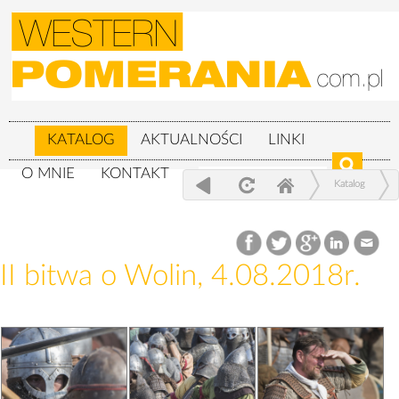
KATALOG
AKTUALNOŚCI
LINKI
O MNIE
KONTAKT
Katalog
XXIV Festiwal Słowian i Wikingów 3-
5.08.2018r.
II bitwa o Wolin, 4.08.2018r.
II bitwa o Wolin, 4.08.2018r.