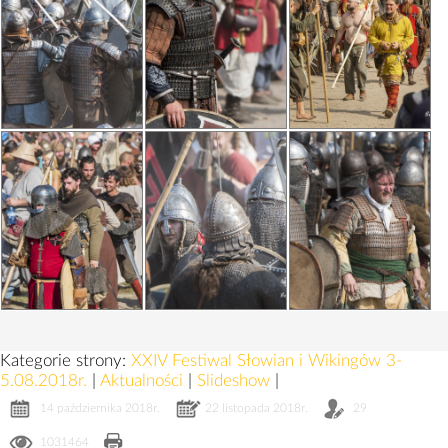
Kategorie strony:
XXIV Festiwal Słowian i Wikingów 3-
5.08.2018r.
|
Aktualności
|
Slideshow
|
14 października 2018r.
22 listopada 2018r.
29
1031464