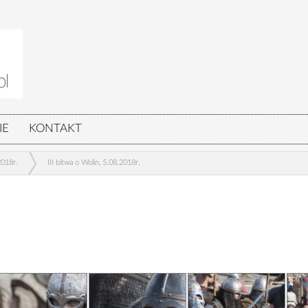
IE
KONTAKT
2018r.
III bitwa o Wolin, 5.08.2018r.