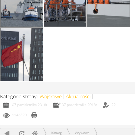
Kategorie strony:
Wojskowe
|
Aktualności
|
07 października 2018r.
07 października 2018r.
29
1146593
Katalog
Wojskowe