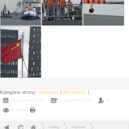
Kategorie strony:
Wojskowe
|
Aktualności
|
07 października 2018r.
07 października 2018r.
29
1146524
Katalog
Wojskowe