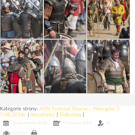
Kategorie strony:
XXIV Festiwal Słowian i Wikingów 3-
5.08.2018r.
|
Aktualności
|
Slideshow
|
14 października 2018r.
22 listopada 2018r.
29
1029250