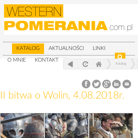
KATALOG
AKTUALNOŚCI
LINKI
O MNIE
KONTAKT
Katalog
XXIV Festiwal Słowian i Wikingów 3-
5.08.2018r.
II bitwa o Wolin, 4.08.2018r.
II bitwa o Wolin, 4.08.2018r.