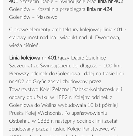
401
Szczecin Dąbie – Świnoujście oraz
linia nr
402
Goleniów – Koszalin a przebiegała
linia nr 424
Goleniów – Maszewo.
Ciekawe elementy architektury kolejowej: linia 401 -
stalowy most nad Iną i wiadukt nad ul. Dworcową,
wieża ciśnień.
Linia kolejowa nr 401
łączy Dąbie (dzielnicę
Szczecina) ze Świnoujściem. Jej długość – 100 km.
Pierwszy odcinek do Goleniowa i dalej na trasie linii
nr 402 do Gryfic został zbudowany przez
Towarzystwo Kolei Żelaznej Dąbsko-Kołobrzeskiej i
oddany do użytku w 1882 r. Kolejny odcinek z
Goleniowa do Wolina wybudowała 10 lat później
Pruska Kolej Wschodnia. Po upaństwowieniu
Ostbahnu w 1888 r. następny odcinek linii został
zbudowany przez Pruskie Koleje Państwowe. W