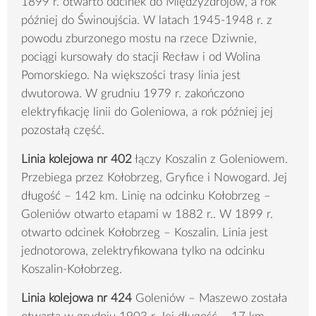
1899 r. otwarto odcinek do Międzyzdrojów, a rok
później do Świnoujścia. W latach 1945-1948 r. z
powodu zburzonego mostu na rzece Dziwnie,
pociągi kursowały do stacji Recław i od Wolina
Pomorskiego. Na większości trasy linia jest
dwutorowa. W grudniu 1979 r. zakończono
elektryfikację linii do Goleniowa, a rok później jej
pozostałą część.
Linia kolejowa nr 402
łączy Koszalin z Goleniowem.
Przebiega przez Kołobrzeg, Gryfice i Nowogard. Jej
długość – 142 km. Linię na odcinku Kołobrzeg –
Goleniów otwarto etapami w 1882 r.. W 1899 r.
otwarto odcinek Kołobrzeg – Koszalin. Linia jest
jednotorowa, zelektryfikowana tylko na odcinku
Koszalin-Kołobrzeg.
Linia kolejowa nr 424
Goleniów – Maszewo została