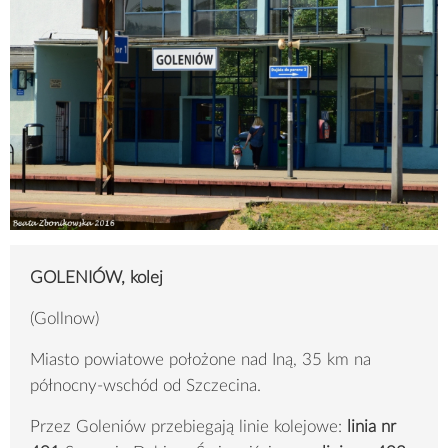
GOLENIÓW, kolej
(Gollnow)
Miasto powiatowe położone nad Iną, 35 km na
północny-wschód od Szczecina.
Przez Goleniów przebiegają linie kolejowe:
linia nr