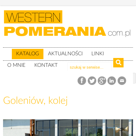
KATALOG
AKTUALNOŚCI
LINKI
O MNIE
KONTAKT
Katalog
woj. zachodniopomorskie
Powiat goleniowski
gm. Goleniów
Goleniów, kolej
Goleniów, kolej