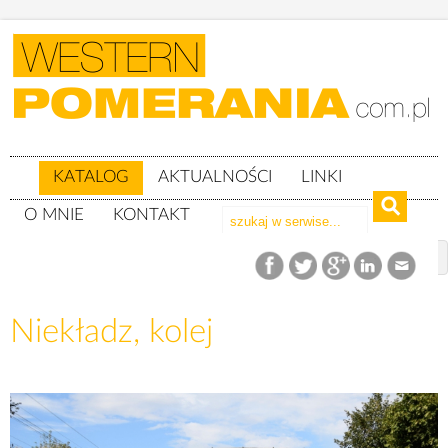
KATALOG
AKTUALNOŚCI
LINKI
O MNIE
KONTAKT
Katalog
woj. zachodniopomorskie
Powiat gryficki
gm. Gryfice
Niekładz, kolej
Niekładz, kolej