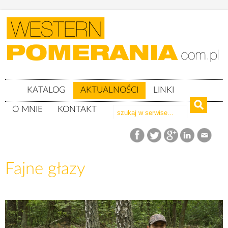
KATALOG
AKTUALNOŚCI
LINKI
O MNIE
KONTAKT
Aktualności
Fajne głazy
Fajne głazy