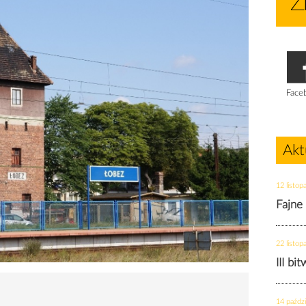
Face
Akt
12 listop
Fajne
22 listop
III bi
14 paździ