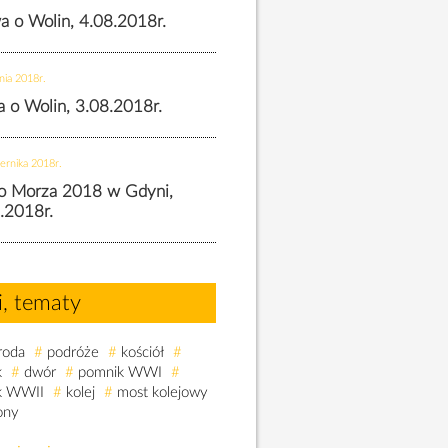
wa o Wolin, 4.08.2018r.
nia 2018r.
wa o Wolin, 3.08.2018r.
ernika 2018r.
o Morza 2018 w Gdyni,
.2018r.
i, tematy
roda
#
podróże
#
kościół
#
k
#
dwór
#
pomnik WWI
#
k WWII
#
kolej
#
most kolejowy
ony