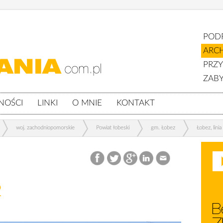
POD
ARC
PRZ
ZABY
NOŚCI
LINKI
O MNIE
KONTAKT
woj. zachodniopomorskie
Powiat łobeski
gm. Łobez
Łobez, lini
2