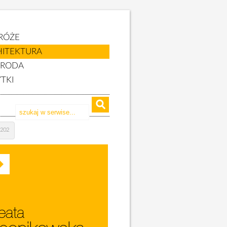
RÓŻE
HITEKTURA
YRODA
TKI
a 202