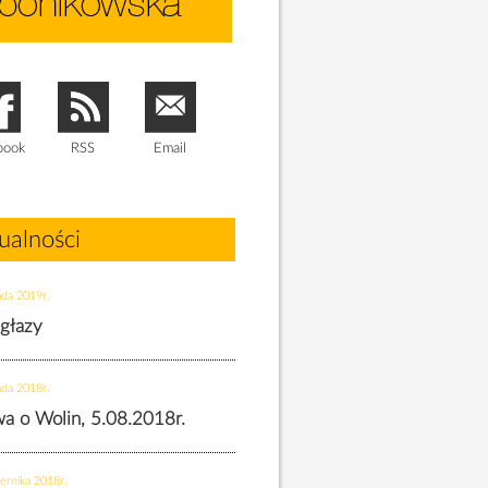
book
RSS
Email
ualności
ada 2019r.
 głazy
ada 2018r.
twa o Wolin, 5.08.2018r.
ernika 2018r.