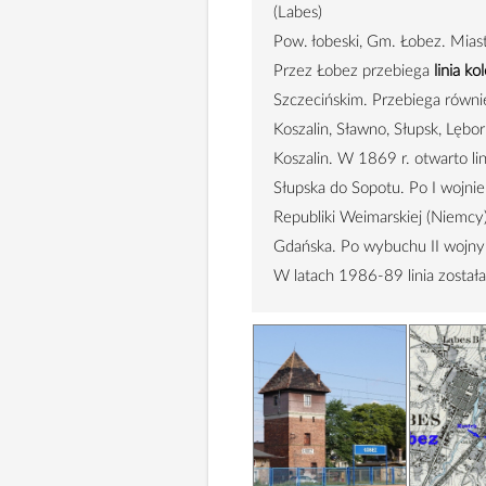
(Labes)
Pow. łobeski, Gm. Łobez. Mias
Przez Łobez przebiega
linia k
Szczecińskim. Przebiega równi
Koszalin, Sławno, Słupsk, Lębo
Koszalin. W 1869 r. otwarto lin
Słupska do Sopotu. Po I wojnie 
Republiki Weimarskiej (Niemcy)
Gdańska. Po wybuchu II wojny ś
W latach 1986-89 linia została