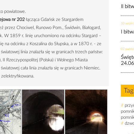
II bit
to powiatowe.
olejowa nr 202
łącząca Gdańsk ze Stargardem
10 wrześ
eż przez Chociwel, Runowo Pom., Świdwin, Białogard,
I bit
rk. W 1859 r. linię uruchomiono na odcinku Stargard –
ię na odcinku z Koszalina do Słupska, a w 1870 r. - ze
07 paździ
światowej linia znalazła się w granicach trzech państw:
Święt
, II Rzeczypospolitej (Polska) i Wolnego Miasta
24.06
wiatowej cała linia znalazła się w granicach Niemiec.
 zelektryfikowana.
Tag
#
przy
pomni
pomni
#
dzw