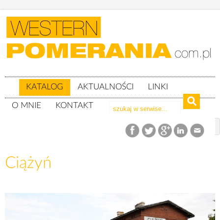
KATALOG
AKTUALNOŚCI
LINKI
O MNIE
KONTAKT
Katalog
woj. wielkopolskie
powiat czarnkowsko-trzcianecki
gm. Czarnków
Ciążyń
Ciążyń