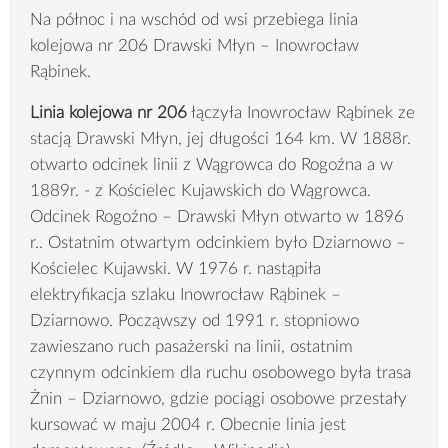
Na północ i na wschód od wsi przebiega linia
kolejowa nr 206 Drawski Młyn – Inowrocław
Rąbinek.
Linia kolejowa nr 206
łączyła Inowrocław Rąbinek ze
stacją Drawski Młyn, jej długości 164 km. W 1888r.
otwarto odcinek linii z Wągrowca do Rogoźna a w
1889r. - z Kościelec Kujawskich do Wągrowca.
Odcinek Rogoźno – Drawski Młyn otwarto w 1896
r.. Ostatnim otwartym odcinkiem było Dziarnowo –
Kościelec Kujawski. W 1976 r. nastąpiła
elektryfikacja szlaku Inowrocław Rąbinek –
Dziarnowo. Począwszy od 1991 r. stopniowo
zawieszano ruch pasażerski na linii, ostatnim
czynnym odcinkiem dla ruchu osobowego była trasa
Żnin – Dziarnowo, gdzie pociągi osobowe przestały
kursować w maju 2004 r. Obecnie linia jest