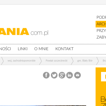
POD
ARC
PRZ
ZABY
NOŚCI
LINKI
O MNIE
KONTAKT
woj. zachodniopomorskie
Powiat szczecinecki
gm. Biały Bór
Br