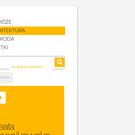
RÓŻE
HITEKTURA
YRODA
TKI
zeźnica