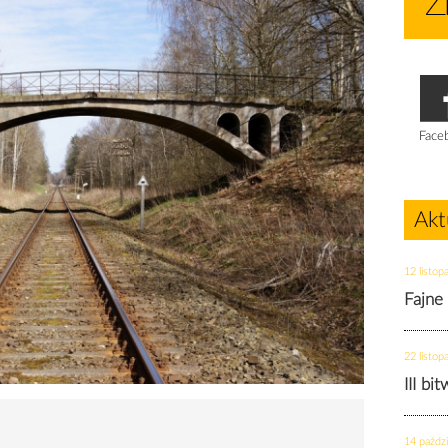
Face
Akt
12 listop
Fajne
22 listop
III bi
14 paździ