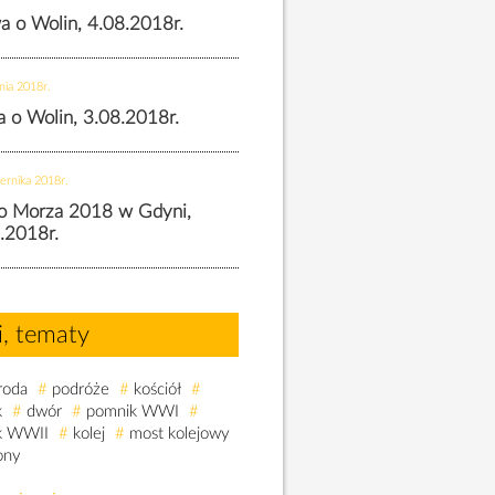
wa o Wolin, 4.08.2018r.
nia 2018r.
wa o Wolin, 3.08.2018r.
ernika 2018r.
o Morza 2018 w Gdyni,
.2018r.
i, tematy
roda
#
podróże
#
kościół
#
k
#
dwór
#
pomnik WWI
#
k WWII
#
kolej
#
most kolejowy
ony