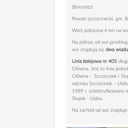
(Briesnitz)
Powiat szczecinecki, gm. B
Wieś położona 4 km na ws
Na północ od wsi przebiega
wsi znajdują się
dwa wiadu
Linia kolejowa nr 405
długo
Główna. Jest to linia jedn
Główna – Szczecinek i Sł
odcinka Szczecinek – Ustk
1989 r. zelektryfikowano o
Słupsk - Ustka.
Na zachód od wsi znajduj