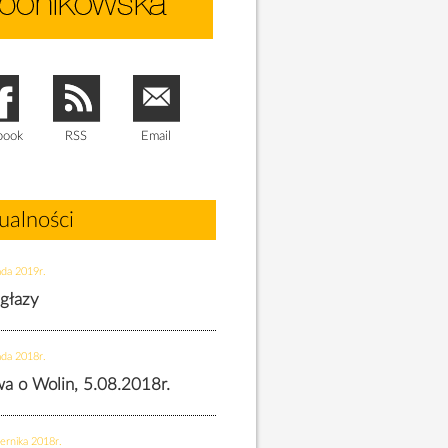
book
RSS
Email
ualności
ada 2019r.
 głazy
ada 2018r.
twa o Wolin, 5.08.2018r.
ernika 2018r.