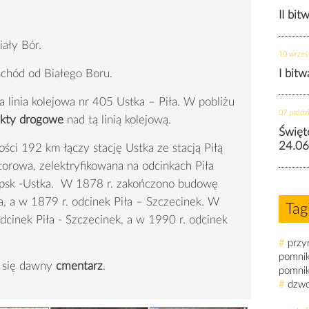
II bit
iały Bór.
10 wrześ
chód od Białego Boru.
I bit
 linia kolejowa nr 405 Ustka – Piła. W pobliżu
07 paździ
kty drogowe
nad tą linią kolejową.
Święt
24.06
ści 192 km łączy stację Ustka ze stacją Piłą
otorowa, zelektryfikowana na odcinkach Piła
upsk -Ustka. W 1878 r. zakończono budowę
a, a w 1879 r. odcinek Piła – Szczecinek. W
Tag
dcinek Piła - Szczecinek, a w 1990 r. odcinek
#
przy
pomni
e się dawny
cmentarz
.
pomni
#
dzw