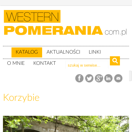
KATALOG
AKTUALNOŚCI
LINKI
O MNIE
KONTAKT
Katalog
woj. pomorskie
powiat słupski
gm. Kępice
Korzybie
Korzybie