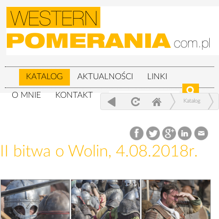
KATALOG
AKTUALNOŚCI
LINKI
O MNIE
KONTAKT
Katalog
XXIV Festiwal Słowian i Wikingów 3-
5.08.2018r.
II bitwa o Wolin, 4.08.2018r.
II bitwa o Wolin, 4.08.2018r.