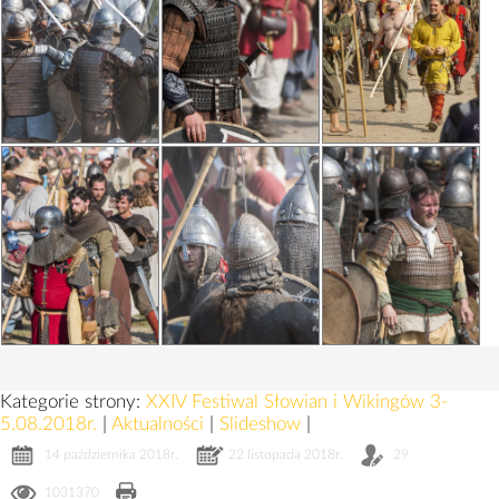
Kategorie strony:
XXIV Festiwal Słowian i Wikingów 3-
5.08.2018r.
|
Aktualności
|
Slideshow
|
14 października 2018r.
22 listopada 2018r.
29
1031370