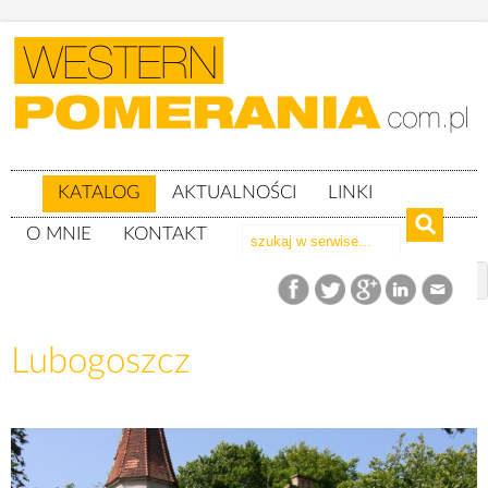
KATALOG
AKTUALNOŚCI
LINKI
O MNIE
KONTAKT
Katalog
woj. zachodniopomorskie
Powiat szczecinecki
gm. Grzmiąca
Lubogoszcz
Lubogoszcz