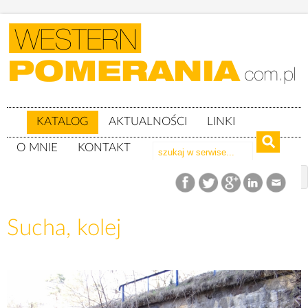
KATALOG
AKTUALNOŚCI
LINKI
O MNIE
KONTAKT
Katalog
woj. zachodniopomorskie
Powiat szczecinecki
gm. Grzmiąca
Sucha, kolej
Sucha, kolej