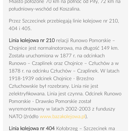
Miasto położone 70 km na północ od Piły, 72 km na
południowy-wschód od Koszalina.
Przez Szczecinek przebiegają linie kolejowe nr 210,
404 i 405.
Linia kolejowa nr 210
relacji Runowo Pomorskie –
Chojnice jest normalnotorowa, ma długość 149 km.
Została uruchomiona w 1877 r. na odcinkach
Runowo – Czaplinek oraz Chojnice – Człuchów a w
1878 r. na odcinku Człuchów – Czaplinek. W latach
1918-1939 odcinek Chojnice - Brzeźno
Człuchowskie był rozebrany. Linia nie jest
zelektryfikowana. Linia jest czynna. Odcinek Runowo
Pomorskie - Drawsko Pomorskie został
wyremontowany w latach 2002-2003 z funduszy
NATO (źródło
www.bazakolejowa.pl
).
Linia kolejowa nr 404
Kołobrzeg – Szczecinek ma