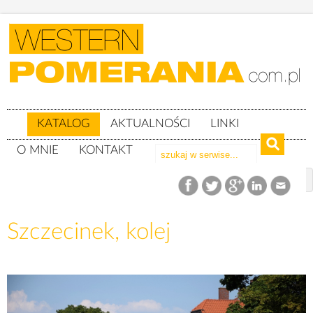
KATALOG
AKTUALNOŚCI
LINKI
O MNIE
KONTAKT
Katalog
woj. zachodniopomorskie
Powiat szczecinecki
gm. Szczecinek
Szczecinek, kolej
Szczecinek, kolej