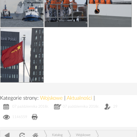
Kategorie strony:
Wojskowe
|
Aktualności
|
07 października 2018r.
07 października 2018r.
29
1146559
Katalog
Wojskowe