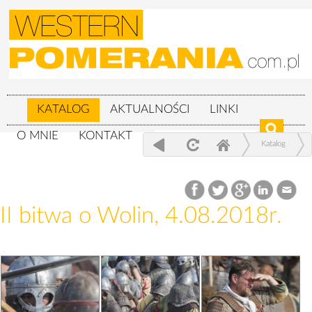
KATALOG
AKTUALNOŚCI
LINKI
O MNIE
KONTAKT
Katalog
XXIV Festiwal Słowian i Wikingów 3-
5.08.2018r.
II bitwa o Wolin, 4.08.2018r.
II bitwa o Wolin, 4.08.2018r.