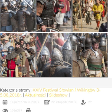
Kategorie strony:
XXIV Festiwal Słowian i Wikingów 3-
5.08.2018r.
|
Aktualności
|
Slideshow
|
14 października 2018r.
22 listopada 2018r.
29
1036089